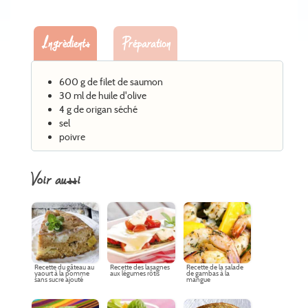
Ingrèdients
Préparation
600 g de filet de saumon
30 ml de huile d'olive
4 g de origan séché
sel
poivre
voir aussi
Recette du gâteau au
Recette des lasagnes
Recette de la salade
yaourt à la pomme
aux légumes rôtis
de gambas à la
sans sucre ajouté
mangue