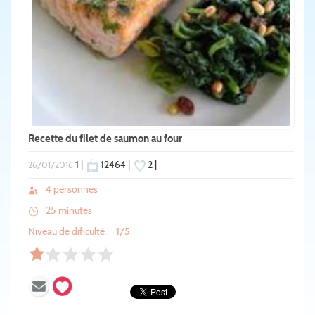
Recette du filet de saumon au four
1 |
12464 |
2 |
26/01/2016
4 personnes
25 minutes
Niveau de dificulté :
1/5