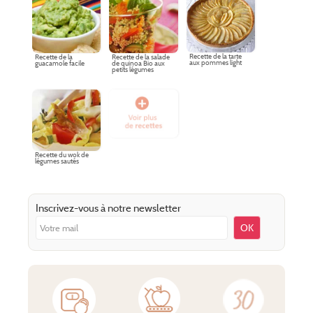
Recette de la tarte
Recette de la
Recette de la salade
aux pommes light
guacamole facile
de quinoa Bio aux
petits légumes
Recette du wok de
légumes sautés
Inscrivez-vous à notre newsletter
OK