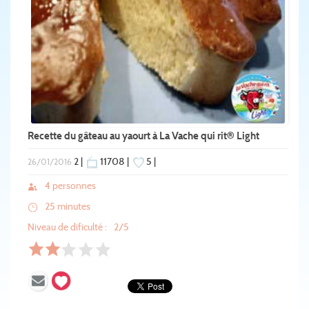
Recette du gâteau au yaourt à La Vache qui rit® Light
2 |
11708 |
5 |
26/01/2016
4 personnes
25 minutes
Niveau de dificulté :
2/5