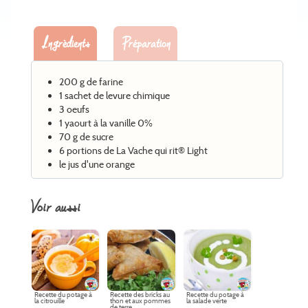
Ingrèdients
Préparation
200 g de farine
1 sachet de levure chimique
3 oeufs
1 yaourt à la vanille 0%
70 g de sucre
6 portions de La Vache qui rit® Light
le jus d'une orange
voir aussi
Recette du potage à
Recette des bricks au
Recette du potage à
la citrouille
thon et aux pommes
la salade verte
de terre