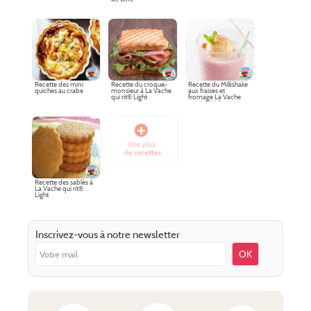
Recette des mini
Recette du croque-
Recette du Milkshake
quiches au crabe
monsieur à La Vache
aux fraises et
qui rit® Light
fromage La Vache
qui rit® Light
Recette des sablés à
La Vache qui rit®
Light
Inscrivez-vous à notre newsletter
OK