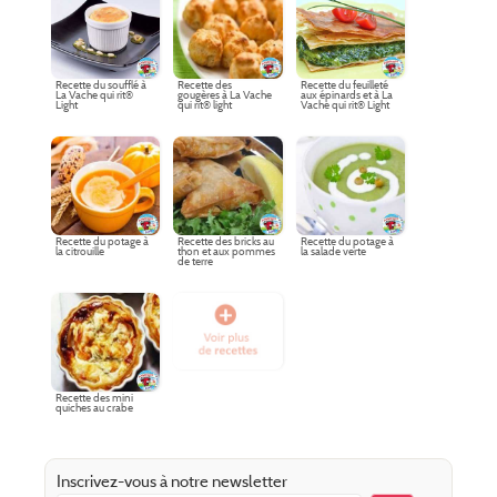
Recette du soufflé à
Recette des
Recette du feuilleté
La Vache qui rit®
gougères à La Vache
aux épinards et à La
Light
qui rit® light
Vache qui rit® Light
Recette du potage à
Recette des bricks au
Recette du potage à
la citrouille
thon et aux pommes
la salade verte
de terre
Recette des mini
quiches au crabe
Inscrivez-vous à notre newsletter