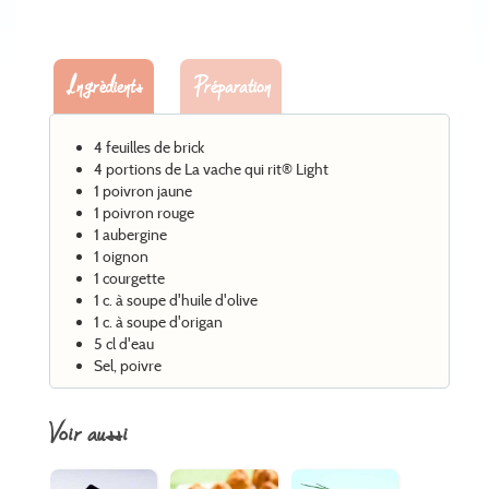
Ingrèdients
Préparation
4 feuilles de brick
4 portions de La vache qui rit® Light
1 poivron jaune
1 poivron rouge
1 aubergine
1 oignon
1 courgette
1 c. à soupe d'huile d'olive
1 c. à soupe d'origan
5 cl d'eau
Sel, poivre
voir aussi