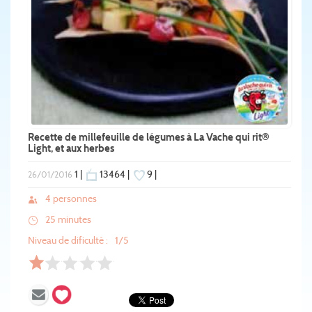
Recette de millefeuille de légumes à La Vache qui rit®
Light, et aux herbes
1 |
13464 |
9 |
26/01/2016
4 personnes
25 minutes
Niveau de dificulté :
1/5