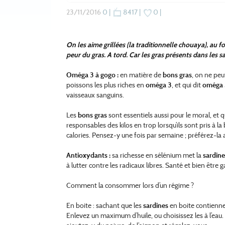
23/11/2016
0 |
8417 |
0 |
On les aime grillées (la traditionnelle chouaya), au f
peur du gras. A tord. Car les gras présents dans les sa
Oméga 3 à gogo :
en matière de
bons gras
, on ne peut
poissons les plus riches en
oméga 3
, et qui dit
oméga 
vaisseaux sanguins.
Les
bons gras
sont essentiels aussi pour le moral, et q
responsables des kilos en trop lorsqu’ils sont pris à 
calories. Pensez-y une fois par semaine ; préférez-la
Antioxydants :
sa richesse en sélénium met la
sardine
à lutter contre les radicaux libres. Santé et bien être g
Comment la consommer lors d’un régime ?
En boite : sachant que les
sardines
en boite contienne
Enlevez un maximum d’huile, ou choisissez les à l’ea