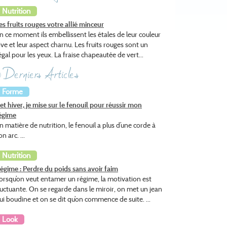
Nutrition
es fruits rouges votre allié minceur
n ce moment ils embellissent les étales de leur couleur
ive et leur aspect charnu. Les fruits rouges sont un
égal pour les yeux. La fraise chapeautée de vert...
Derniers Articles
Forme
et hiver, je mise sur le fenouil pour réussir mon
égime
n matière de nutrition, le fenouil a plus d’une corde à
on arc. ...
Nutrition
égime : Perdre du poids sans avoir faim
orsqu’on veut entamer un régime, la motivation est
luctuante. On se regarde dans le miroir, on met un jean
ui boudine et on se dit qu’on commence de suite. ...
Look