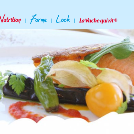
Nutrition
Forme
Look
|
|
|