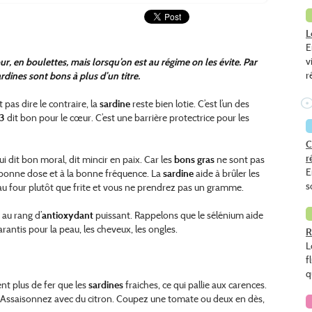
L
E
v
our, en boulettes, mais lorsqu’on est au régime on les évite. Par
r
rdines sont bons à plus d’un titre.
 pas dire le contraire, la
sardine
reste bien lotie. C’est l’un des
3
dit bon pour le cœur. C’est une barrière protectrice pour les
C
r
ui dit bon moral, dit mincir en paix. Car les
bons gras
ne sont pas
E
la bonne dose et à la bonne fréquence. La
sardine
aide à brûler les
s
 au four plutôt que frite et vous ne prendrez pas un gramme.
au rang d’
antioxydant
puissant. Rappelons que le sélénium aide
arantis pour la peau, les cheveux, les ongles.
R
L
f
q
nt plus de fer que les
sardines
fraiches, ce qui pallie aux carences.
u. Assaisonnez avec du citron. Coupez une tomate ou deux en dès,