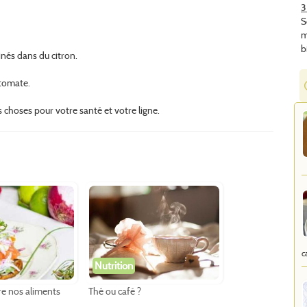
3
S
m
b
nés dans du citron.
 tomate.
 choses pour votre santé et votre ligne.
c
Nutrition
e nos aliments
Thé ou café ?