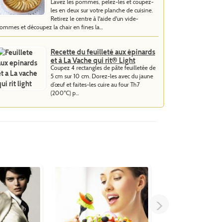
Lavez les pommes, pelez-les et coupez-
les en deux sur votre planche de cuisine.
Retirez le centre à l'aide d'un vide-
ommes et découpez la chair en fines la...
Recette du feuilleté aux épinards
et à La Vache qui rit® Light
Coupez 4 rectangles de pâte feuilletée de
5 cm sur 10 cm. Dorez-les avec du jaune
d’œuf et faites-les cuire au four Th7
(200°C) p...
>