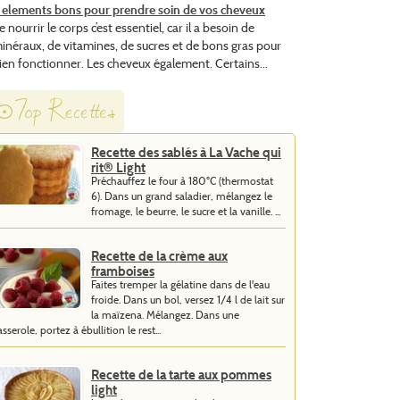
 elements bons pour prendre soin de vos cheveux
e nourrir le corps c’est essentiel, car il a besoin de
inéraux, de vitamines, de sucres et de bons gras pour
ien fonctionner. Les cheveux également. Certains...
Top Recettes
Recette des sablés à La Vache qui
rit® Light
Préchauffez le four à 180°C (thermostat
6). Dans un grand saladier, mélangez le
fromage, le beurre, le sucre et la vanille. ...
Recette de la crème aux
framboises
Faites tremper la gélatine dans de l'eau
froide. Dans un bol, versez 1/4 l de lait sur
la maïzena. Mélangez. Dans une
asserole, portez à ébullition le rest...
Recette de la tarte aux pommes
light