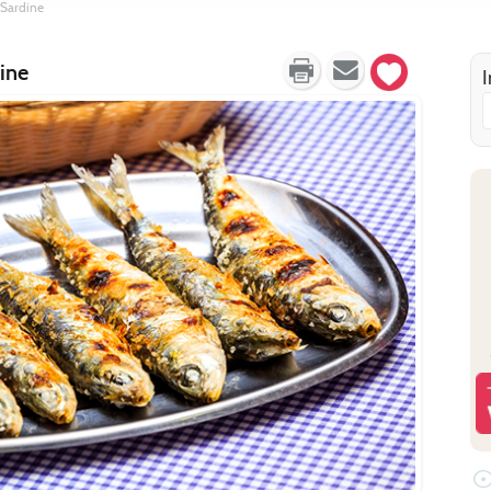
 Sardine
dine
I