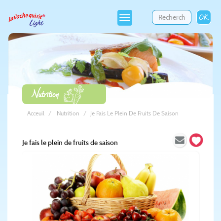
OK
Toggle
navigation
Nutrition
Acceuil
Nutrition
Je Fais Le Plein De Fruits De Saison
Je fais le plein de fruits de saison