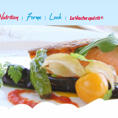
Nutrition
Forme
Look
|
|
|