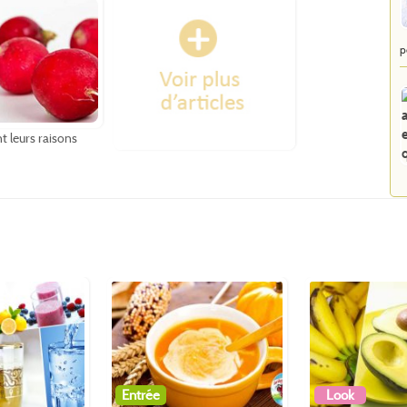
p
t leurs raisons
Entrée
Look