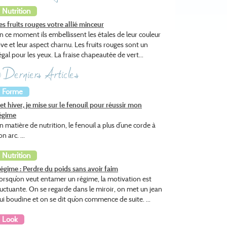
Nutrition
es fruits rouges votre allié minceur
n ce moment ils embellissent les étales de leur couleur
ive et leur aspect charnu. Les fruits rouges sont un
égal pour les yeux. La fraise chapeautée de vert...
Derniers Articles
Forme
et hiver, je mise sur le fenouil pour réussir mon
égime
n matière de nutrition, le fenouil a plus d’une corde à
on arc. ...
Nutrition
égime : Perdre du poids sans avoir faim
orsqu’on veut entamer un régime, la motivation est
luctuante. On se regarde dans le miroir, on met un jean
ui boudine et on se dit qu’on commence de suite. ...
Look