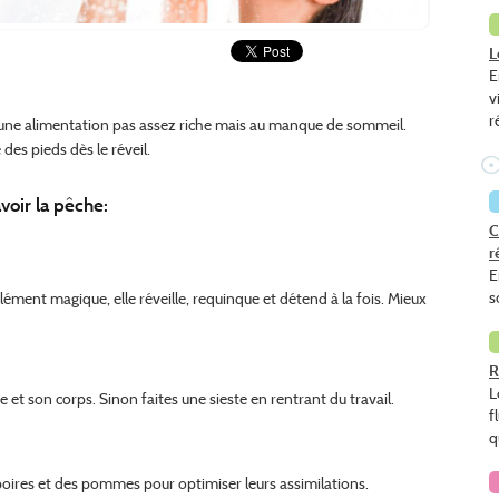
L
E
v
r
 à une alimentation pas assez riche mais au manque de sommeil.
 des pieds dès le réveil.
avoir la pêche:
C
r
E
s
élément magique, elle réveille, requinque et détend à la fois. Mieux
R
L
et son corps. Sinon faites une sieste en rentrant du travail.
f
q
s poires et des pommes pour
optimiser leurs assimilations.