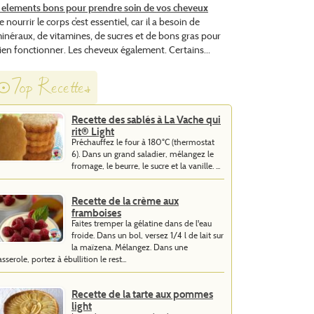
 elements bons pour prendre soin de vos cheveux
e nourrir le corps c’est essentiel, car il a besoin de
inéraux, de vitamines, de sucres et de bons gras pour
ien fonctionner. Les cheveux également. Certains...
Top Recettes
Recette des sablés à La Vache qui
rit® Light
Préchauffez le four à 180°C (thermostat
6). Dans un grand saladier, mélangez le
fromage, le beurre, le sucre et la vanille. ...
Recette de la crème aux
framboises
Faites tremper la gélatine dans de l'eau
froide. Dans un bol, versez 1/4 l de lait sur
la maïzena. Mélangez. Dans une
asserole, portez à ébullition le rest...
Recette de la tarte aux pommes
light