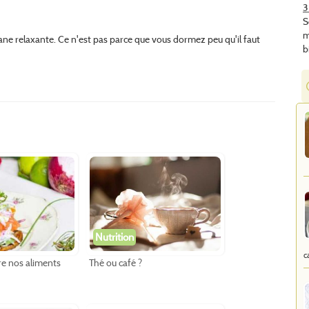
3
S
m
sane relaxante.
Ce n'est pas parce que vous dormez peu qu'il faut
b
Nutrition
c
e nos aliments
Thé ou café ?