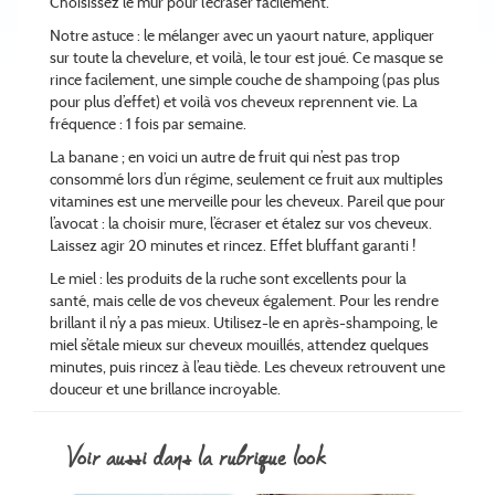
Choisissez le mûr pour l’écraser facilement.
Notre astuce : le mélanger avec un yaourt nature, appliquer
sur toute la chevelure, et voilà, le tour est joué. Ce masque se
rince facilement, une simple couche de shampoing (pas plus
pour plus d’effet) et voilà vos cheveux reprennent vie. La
fréquence : 1 fois par semaine.
La banane ; en voici un autre de fruit qui n’est pas trop
consommé lors d’un régime, seulement ce fruit aux multiples
vitamines est une merveille pour les cheveux. Pareil que pour
l’avocat : la choisir mure, l’écraser et étalez sur vos cheveux.
Laissez agir 20 minutes et rincez. Effet bluffant garanti !
Le miel : les produits de la ruche sont excellents pour la
santé, mais celle de vos cheveux également. Pour les rendre
brillant il n’y a pas mieux. Utilisez-le en après-shampoing, le
miel s’étale mieux sur cheveux mouillés, attendez quelques
minutes, puis rincez à l’eau tiède. Les cheveux retrouvent une
douceur et une brillance incroyable.
voir aussi dans la rubrique look