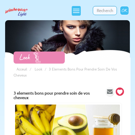
OK
Toggle
navigation
Look
Acceuil
Look
3 Elements Bons Pour Prendre Soin De Vos
Cheveux
3 elements bons pour prendre soin de vos
cheveux