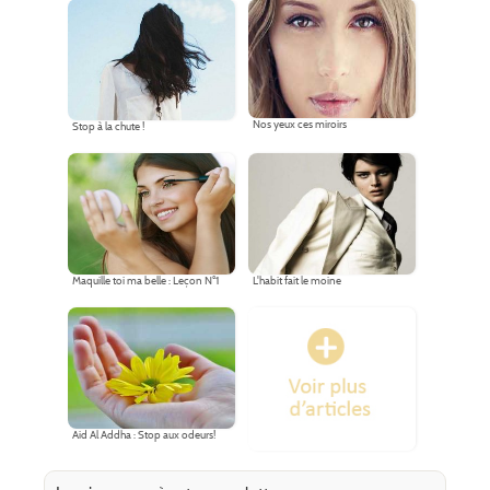
Nos yeux ces miroirs
Stop à la chute !
Maquille toi ma belle : Leçon N°1
L'habit fait le moine
Aid Al Addha : Stop aux odeurs!