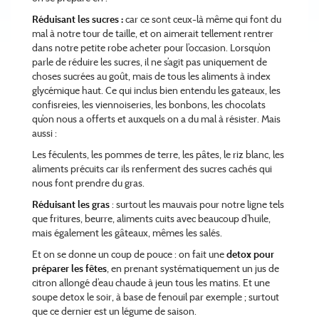
Réduisant les sucres :
car ce sont ceux-là même qui font du
mal à notre tour de taille, et on aimerait tellement rentrer
dans notre petite robe acheter pour l’occasion. Lorsqu’on
parle de réduire les sucres, il ne s’agit pas uniquement de
choses sucrées au goût, mais de tous les aliments à index
glycémique haut. Ce qui inclus bien entendu les gateaux, les
confisreies, les viennoiseries, les bonbons, les chocolats
qu’on nous a offerts et auxquels on a du mal à résister. Mais
aussi :
Les féculents, les pommes de terre, les pâtes, le riz blanc, les
aliments précuits car ils renferment des sucres cachés qui
nous font prendre du gras.
Réduisant les gras
: surtout les mauvais pour notre ligne tels
que fritures, beurre, aliments cuits avec beaucoup d’huile,
mais également les gâteaux, mêmes les salés.
Et on se donne un coup de pouce : on fait une
detox pour
préparer les fêtes
, en prenant systématiquement un jus de
citron allongé d’eau chaude à jeun tous les matins. Et une
soupe detox le soir, à base de fenouil par exemple ; surtout
que ce dernier est un légume de saison.