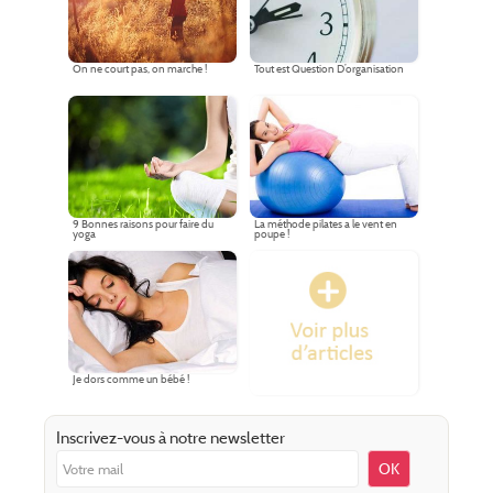
On ne court pas, on marche !
Tout est Question D’organisation
9 Bonnes raisons pour faire du
La méthode pilates a le vent en
yoga
poupe !
Je dors comme un bébé !
Inscrivez-vous à notre newsletter
OK