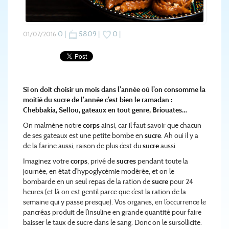
0 |
5809 |
0 |
01/07/2016
Si on doit choisir un mois dans l’année où l’on consomme la
moitié du sucre de l’année c’est bien le ramadan :
Chebbakia, Sellou, gateaux en tout genre, Briouates…
On malmène notre
corps
ainsi, car il faut savoir que chacun
de ses gateaux est une petite bombe en
sucre
. Ah oui il y a
de la farine aussi, raison de plus c’est du
sucre
aussi.
Imaginez votre
corps
, privé de
sucres
pendant toute la
journée, en état d’hypoglycémie modérée, et on le
bombarde en un seul repas de la ration de
sucre
pour 24
heures (et là on est gentil parce que c’est la ration de la
semaine qui y passe presque). Vos organes, en l’occurrence le
pancréas produit de l’insuline en grande quantité pour faire
baisser le taux de sucre dans le sang. Donc on le sursollicite.