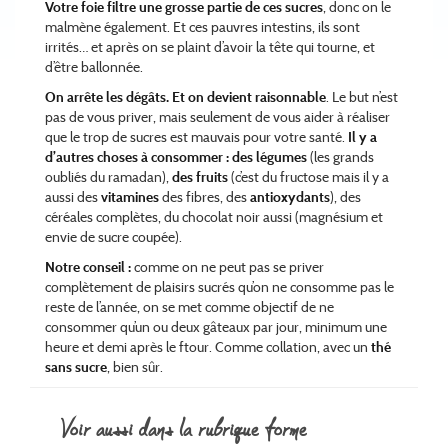
Votre foie filtre une grosse partie de ces sucres
, donc on le
malmène également. Et ces pauvres intestins, ils sont
irrités… et après on se plaint d’avoir la tête qui tourne, et
d’être ballonnée.
On arrête les dégâts. Et on devient raisonnable
. Le but n’est
pas de vous priver, mais seulement de vous aider à réaliser
que le trop de sucres est mauvais pour votre santé.
Il y a
d’autres choses à consommer :
des légumes
(les grands
oubliés du ramadan),
des fruits
(c’est du fructose mais il y a
aussi des
vitamines
des fibres, des
antioxydants
), des
céréales complètes, du chocolat noir aussi (magnésium et
envie de sucre coupée).
Notre conseil :
comme on ne peut pas se priver
complètement de plaisirs sucrés qu’on ne consomme pas le
reste de l’année, on se met comme objectif de ne
consommer qu’un ou deux gâteaux par jour, minimum une
heure et demi après le ftour. Comme collation, avec un
thé
sans sucre
, bien sûr.
voir aussi dans la rubrique forme