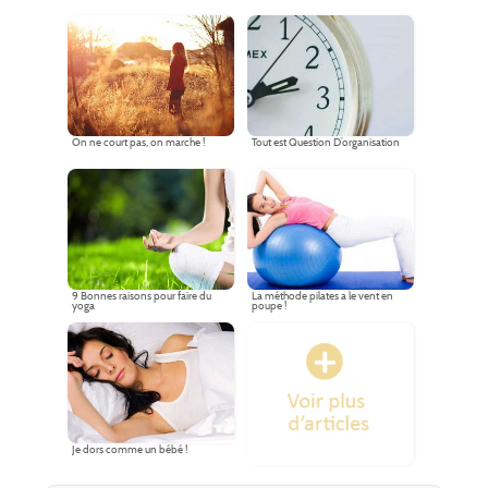
On ne court pas, on marche !
Tout est Question D’organisation
9 Bonnes raisons pour faire du
La méthode pilates a le vent en
yoga
poupe !
Je dors comme un bébé !